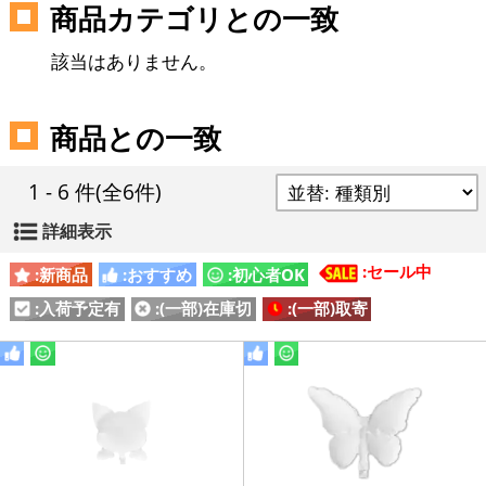
商品カテゴリとの一致
該当はありません。
商品との一致
1 - 6 件
(全6件)
詳細表示
:セール中
:新商品
:おすすめ
:初心者OK
:入荷予定有
:(一部)在庫切
:(一部)取寄