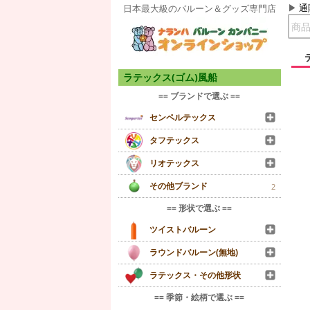
通
日本最大級のバルーン＆グッズ専門店
ラテックス(ゴム)風船
== ブランドで選ぶ ==
センペルテックス
タフテックス
リオテックス
その他ブランド
2
== 形状で選ぶ ==
ツイストバルーン
ラウンドバルーン(無地)
ラテックス・その他形状
== 季節・絵柄で選ぶ ==