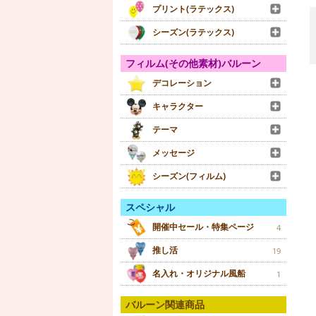
プリント(ラテックス)
シーズン(ラテックス)
フィルム(その他素材)バルーン
デコレーション
キャラクター
テーマ
メッセージ
シーズン(フィルム)
スペシャル
開催中セール・特集ページ
4
推し活
19
名入れ・オリジナル風船
1
バルーン関連商品