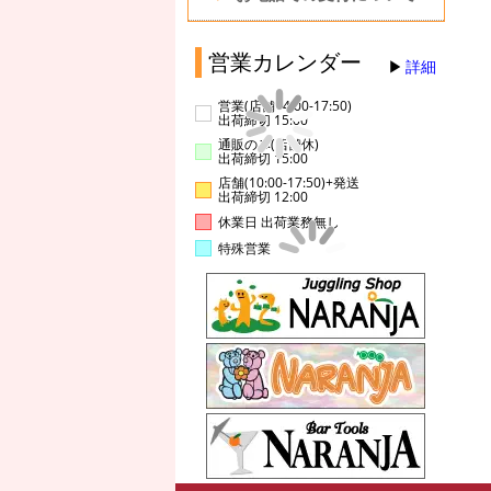
営業カレンダー
詳細
営業(店舗14:00-17:50)
出荷締切 15:00
通販のみ(店舗休)
出荷締切 15:00
店舗(10:00-17:50)+発送
出荷締切 12:00
休業日 出荷業務無し
特殊営業