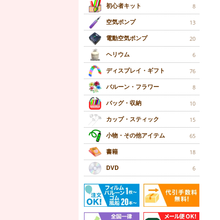
初心者キット
8
空気ポンプ
13
電動空気ポンプ
20
ヘリウム
6
ディスプレイ・ギフト
76
バルーン・フラワー
8
バッグ・収納
10
カップ・スティック
15
小物・その他アイテム
65
書籍
18
DVD
6