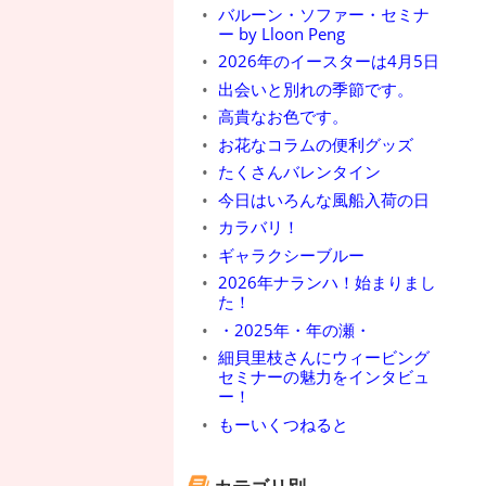
バルーン・ソファー・セミナ
ー by Lloon Peng
2026年のイースターは4月5日
出会いと別れの季節です。
高貴なお色です。
お花なコラムの便利グッズ
たくさんバレンタイン
今日はいろんな風船入荷の日
カラバリ！
ギャラクシーブルー
2026年ナランハ！始まりまし
た！
・2025年・年の瀬・
細貝里枝さんにウィービング
セミナーの魅力をインタビュ
ー！
もーいくつねると