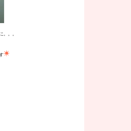
に。。。
す