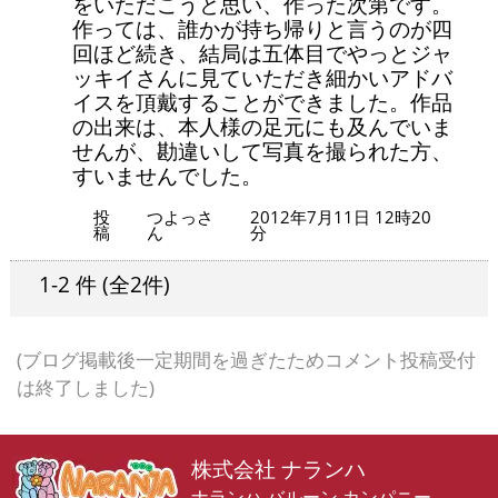
をいただこうと思い、作った次第です。
作っては、誰かが持ち帰りと言うのが四
回ほど続き、結局は五体目でやっとジャ
ッキイさんに見ていただき細かいアドバ
イスを頂戴することができました。作品
の出来は、本人様の足元にも及んでいま
せんが、勘違いして写真を撮られた方、
すいませんでした。
投
つよっさ
2012年7月11日 12時20
稿
ん
分
1-2 件
(全2件)
(ブログ掲載後一定期間を過ぎたためコメント投稿受付
は終了しました)
株式会社 ナランハ
ナランハ バルーン カンパニー