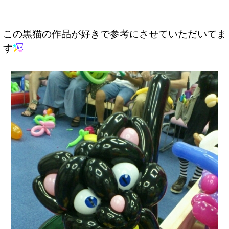
この黒猫の作品が好きで参考にさせていただいてま
す