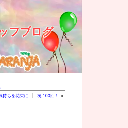
ッフブログ
)
気持ちを花束に
祝 100回！
»