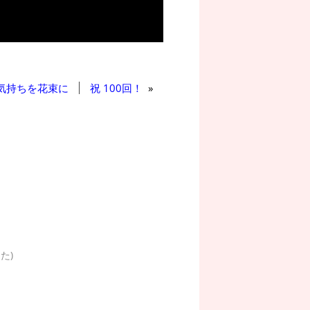
気持ちを花束に
祝 100回！
»
た)