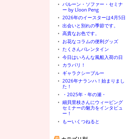
バルーン・ソファー・セミナ
ー by Lloon Peng
2026年のイースターは4月5日
出会いと別れの季節です。
高貴なお色です。
お花なコラムの便利グッズ
たくさんバレンタイン
今日はいろんな風船入荷の日
カラバリ！
ギャラクシーブルー
2026年ナランハ！始まりまし
た！
・2025年・年の瀬・
細貝里枝さんにウィービング
セミナーの魅力をインタビュ
ー！
もーいくつねると