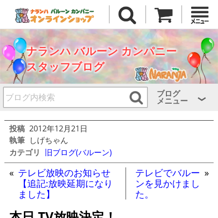
ナランハ バルーン カンパニー
スタッフブログ
ブログ
メニュー
投稿
2012年12月21日
執筆
しげちゃん
カテゴリ
旧ブログ(バルーン)
«
テレビ放映のお知らせ
テレビでバルー
»
【追記:放映延期になり
ンを見かけまし
ました】
た。
本日 TV放映決定！