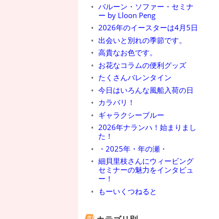
バルーン・ソファー・セミナ
ー by Lloon Peng
2026年のイースターは4月5日
出会いと別れの季節です。
高貴なお色です。
お花なコラムの便利グッズ
たくさんバレンタイン
今日はいろんな風船入荷の日
カラバリ！
ギャラクシーブルー
2026年ナランハ！始まりまし
た！
・2025年・年の瀬・
細貝里枝さんにウィービング
セミナーの魅力をインタビュ
ー！
もーいくつねると