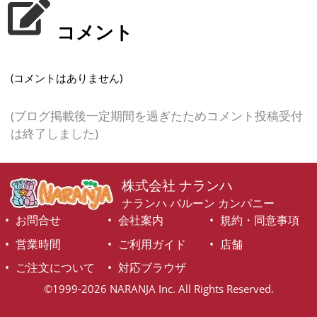
コメント
(コメントはありません)
(ブログ掲載後一定期間を過ぎたためコメント投稿受付
は終了しました)
株式会社 ナランハ
ナランハ バルーン カンパニー
お問合せ
会社案内
規約・同意事項
営業時間
ご利用ガイド
店舗
ご注文について
対応ブラウザ
©1999-2026 NARANJA Inc. All Rights Reserved.