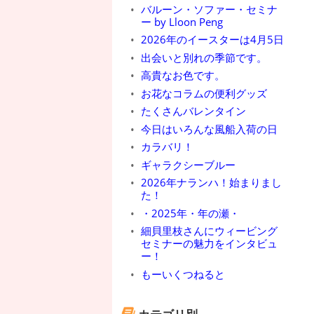
バルーン・ソファー・セミナ
ー by Lloon Peng
2026年のイースターは4月5日
出会いと別れの季節です。
高貴なお色です。
お花なコラムの便利グッズ
たくさんバレンタイン
今日はいろんな風船入荷の日
カラバリ！
ギャラクシーブルー
2026年ナランハ！始まりまし
た！
・2025年・年の瀬・
細貝里枝さんにウィービング
セミナーの魅力をインタビュ
ー！
もーいくつねると