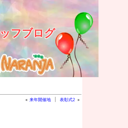
ッフブログ
«
来年開催地
表彰式2
»