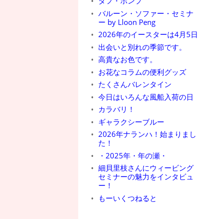
タフ・ポンプ
バルーン・ソファー・セミナ
ー by Lloon Peng
2026年のイースターは4月5日
出会いと別れの季節です。
高貴なお色です。
お花なコラムの便利グッズ
たくさんバレンタイン
今日はいろんな風船入荷の日
カラバリ！
ギャラクシーブルー
2026年ナランハ！始まりまし
た！
・2025年・年の瀬・
細貝里枝さんにウィービング
セミナーの魅力をインタビュ
ー！
もーいくつねると