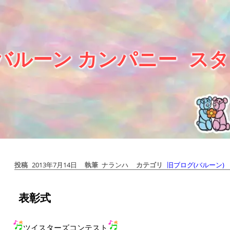
バルーン カンパニー
スタ
投稿
2013年7月14日
執筆
ナランハ
カテゴリ
旧ブログ(バルーン)
表彰式
ツイスターズコンテスト