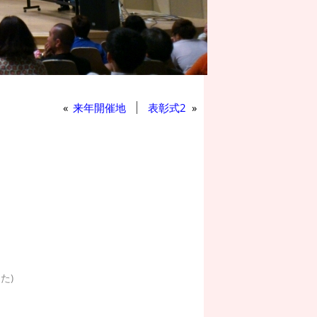
«
来年開催地
表彰式2
»
た)