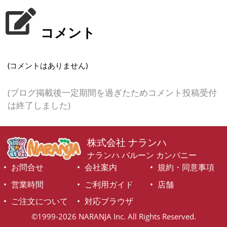
コメント
(コメントはありません)
(ブログ掲載後一定期間を過ぎたためコメント投稿受付
は終了しました)
株式会社 ナランハ
ナランハ バルーン カンパニー
お問合せ
会社案内
規約・同意事項
営業時間
ご利用ガイド
店舗
ご注文について
対応ブラウザ
©1999-2026 NARANJA Inc. All Rights Reserved.