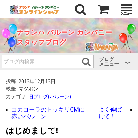
ナランハ バルーン カンパニー
スタッフブログ
ブログ
メニュー
投稿
2013年12月13日
執筆
マツポン
カテゴリ
旧ブログ(バルーン)
«
コカコーラのドッキリCMに
よく伸ば
»
赤いバルーン
して！
はじめまして!