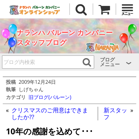
ナランハ バルーン カンパニー
スタッフブログ
ブログ
メニュー
投稿
2009年12月24日
執筆
しげちゃん
カテゴリ
旧ブログ(バルーン)
«
クリスマスのご用意はできま
新スタッ
»
したか??
フ
10年の感謝を込めて･･･