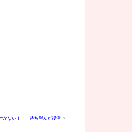
付かない！
待ち望んだ復活
»