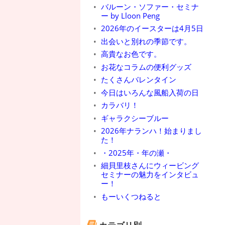
バルーン・ソファー・セミナ
ー by Lloon Peng
2026年のイースターは4月5日
出会いと別れの季節です。
高貴なお色です。
お花なコラムの便利グッズ
たくさんバレンタイン
今日はいろんな風船入荷の日
カラバリ！
ギャラクシーブルー
2026年ナランハ！始まりまし
た！
・2025年・年の瀬・
細貝里枝さんにウィービング
セミナーの魅力をインタビュ
ー！
もーいくつねると