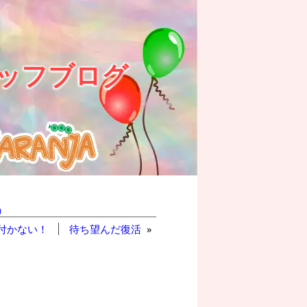
ッフブログ
)
付かない！
待ち望んだ復活
»