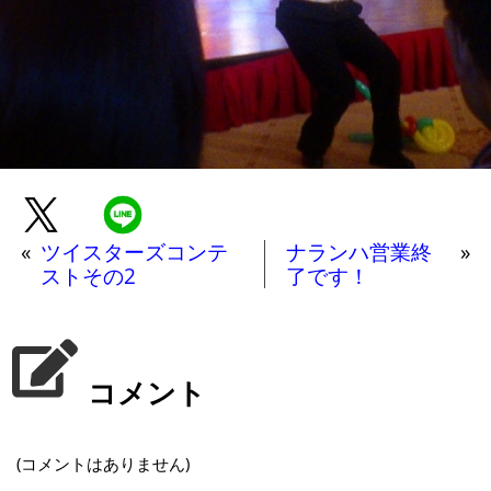
«
ツイスターズコンテ
ナランハ営業終
»
ストその2
了です！
コメント
(コメントはありません)