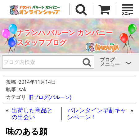
ナランハ バルーン カンパニー
スタッフブログ
ブログ
メニュー
投稿
2014年11月14日
執筆
saki
カテゴリ
旧ブログ(バルーン)
«
出荷した商品と
バレンタイン早割キャ
»
の出会い
ンペーン！
味のある顔