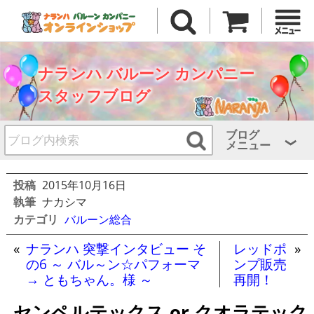
ナランハ バルーン カンパニー
スタッフブログ
ブログ
メニュー
投稿
2015年10月16日
執筆
ナカシマ
カテゴリ
バルーン総合
«
ナランハ 突撃インタビュー そ
レッドポ
»
の6 ～ バル～ン☆パフォーマ
ンプ販売
→ ともちゃん。様 ～
再開！
センペルテックス or クオラテック