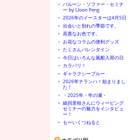
バルーン・ソファー・セミナ
ー by Lloon Peng
2026年のイースターは4月5日
出会いと別れの季節です。
高貴なお色です。
お花なコラムの便利グッズ
たくさんバレンタイン
今日はいろんな風船入荷の日
カラバリ！
ギャラクシーブルー
2026年ナランハ！始まりまし
た！
・2025年・年の瀬・
細貝里枝さんにウィービング
セミナーの魅力をインタビュ
ー！
もーいくつねると