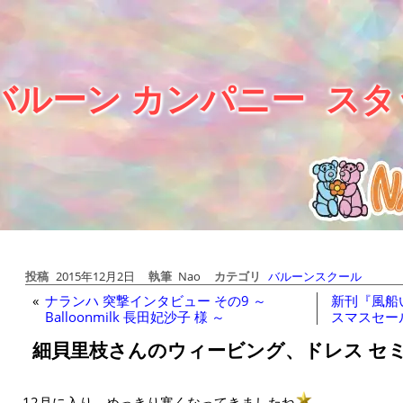
バルーン カンパニー
スタ
投稿
2015年12月2日
執筆
Nao
カテゴリ
バルーンスクール
«
ナランハ 突撃インタビュー その9 ～
新刊『風船
Balloonmilk 長田妃沙子 様 ～
スマスセー
細貝里枝さんのウィービング、ドレス セ
12月に入り、めっきり寒くなってきましたね