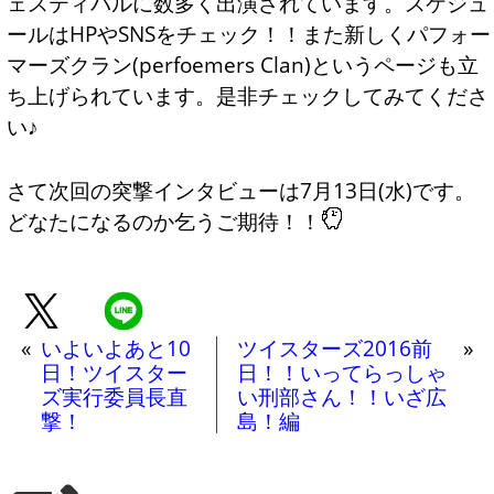
ェスティバルに数多く出演されています。スケジュ
ールは
HP
やSNSをチェック！！また新しく
パフォー
マーズクラン(perfoemers Clan)
というページも立
ち上げられています。是非チェックしてみてくださ
い♪
さて次回の突撃インタビューは7月13日(水)です。
どなたになるのか乞うご期待！！
«
いよいよあと10
ツイスターズ2016前
»
日！ツイスター
日！！いってらっしゃ
ズ実行委員長直
い刑部さん！！いざ広
撃！
島！編