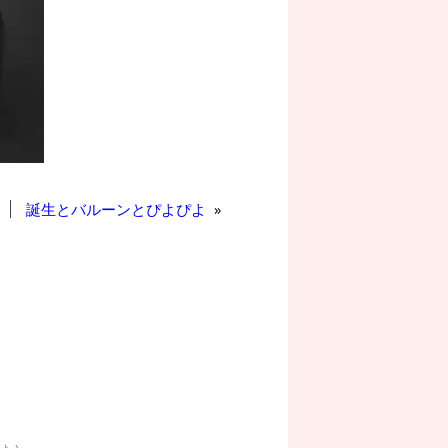
誕生とバルーンとぴよぴよ
»