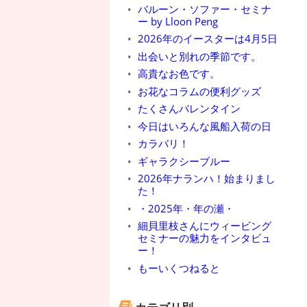
バルーン・ソファー・セミナ
ー by Lloon Peng
2026年のイースターは4月5日
出会いと別れの季節です。
高貴なお色です。
お花なコラムの便利グッズ
たくさんバレンタイン
今日はいろんな風船入荷の日
カラバリ！
ギャラクシーブルー
2026年ナランハ！始まりまし
た！
・2025年・年の瀬・
細貝里枝さんにウィービング
セミナーの魅力をインタビュ
ー！
もーいくつねると