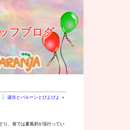
ッフブログ
誕生とバルーンとぴよぴよ
»
て
どり、巷では夏風邪が流行ってい