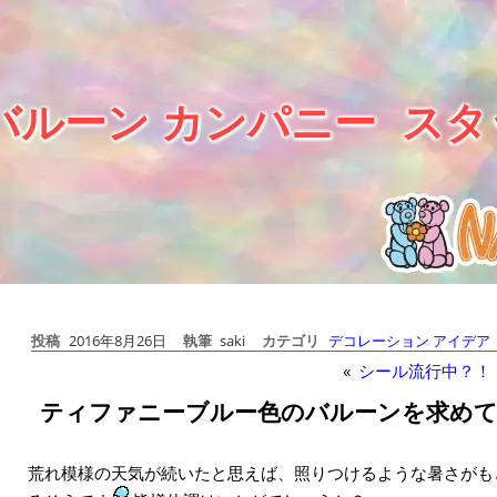
バルーン カンパニー
スタ
投稿
2016年8月26日
執筆
saki
カテゴリ
デコレーション アイデア
«
シール流行中？！
ティファニーブルー色のバルーンを求め
荒れ模様の天気が続いたと思えば、照りつけるような暑さがも