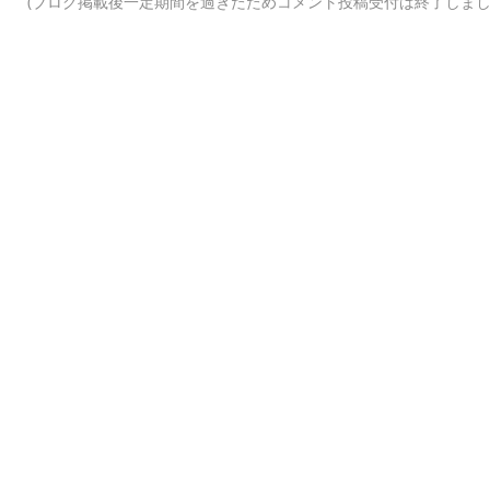
(ブログ掲載後一定期間を過ぎたためコメント投稿受付は終了しまし