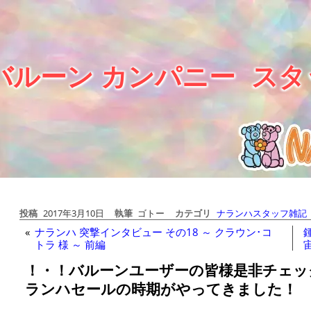
バルーン カンパニー
スタ
投稿
2017年3月10日
執筆
ゴトー
カテゴリ
ナランハスタッフ雑記
«
ナランハ 突撃インタビュー その18 ～ クラウン･コ
トラ 様 ～ 前編
！・！バルーンユーザーの皆様是非チェッ
ランハセールの時期がやってきました！