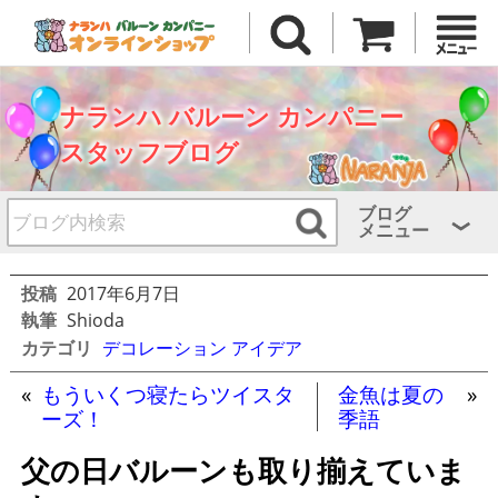
ナランハ バルーン カンパニー
スタッフブログ
ブログ
メニュー
投稿
2017年6月7日
執筆
Shioda
カテゴリ
デコレーション アイデア
«
もういくつ寝たらツイスタ
金魚は夏の
»
ーズ！
季語
父の日バルーンも取り揃えていま