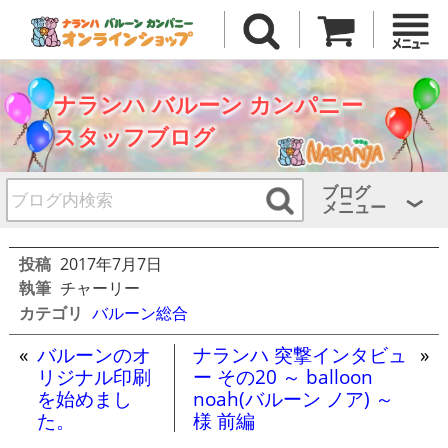
ナランハ バルーン カンパニー
スタッフブログ
ブログ
メニュー
投稿
2017年7月7日
執筆
チャーリー
カテゴリ
バルーン総合
«
バルーンのオ
ナランハ 突撃インタビュ
»
リジナル印刷
ー その20 ～ balloon
を始めまし
noah(バルーン ノア) ～
た。
様 前編