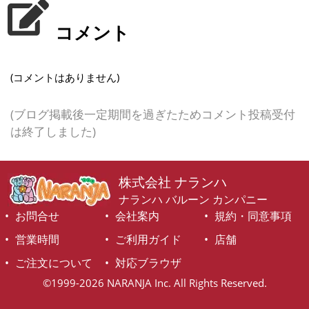
コメント
(コメントはありません)
(ブログ掲載後一定期間を過ぎたためコメント投稿受付
は終了しました)
株式会社 ナランハ
ナランハ バルーン カンパニー
お問合せ
会社案内
規約・同意事項
営業時間
ご利用ガイド
店舗
ご注文について
対応ブラウザ
©1999-2026 NARANJA Inc. All Rights Reserved.