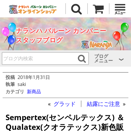
ナランハ バルーン カンパニー
スタッフブログ
ブログ
メニュー
投稿
2018年1月31日
執筆
saki
カテゴリ
新商品
«
グラッド
結露にご注意
»
Sempertex(センペルテックス) ＆
Qualatex(クオラテックス)新色販