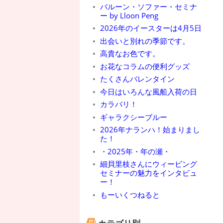
バルーン・ソファー・セミナ
ー by Lloon Peng
2026年のイースターは4月5日
出会いと別れの季節です。
高貴なお色です。
お花なコラムの便利グッズ
たくさんバレンタイン
今日はいろんな風船入荷の日
カラバリ！
ギャラクシーブルー
2026年ナランハ！始まりまし
た！
・2025年・年の瀬・
細貝里枝さんにウィービング
セミナーの魅力をインタビュ
ー！
もーいくつねると