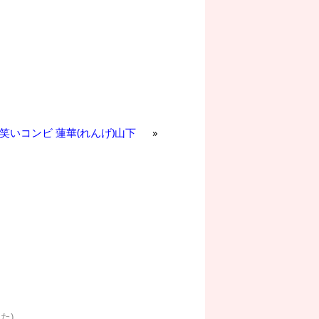
お笑いコンビ 蓮華(れんげ)山下
»
た)