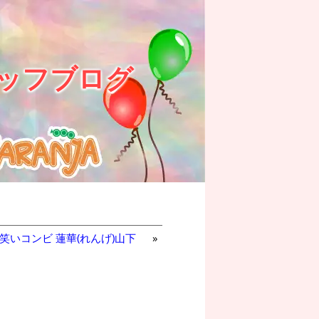
ッフブログ
お笑いコンビ 蓮華(れんげ)山下
»