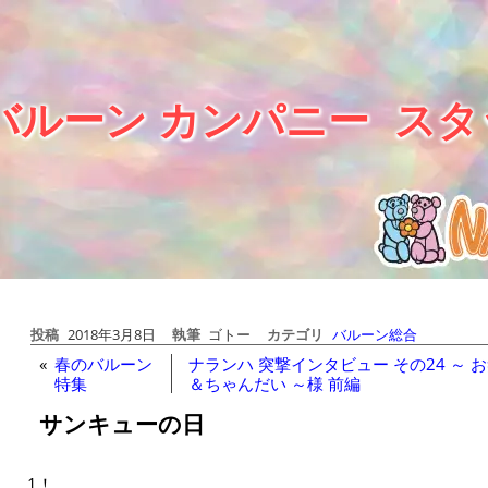
バルーン カンパニー
スタ
投稿
2018年3月8日
執筆
ゴトー
カテゴリ
バルーン総合
«
春のバルーン
ナランハ 突撃インタビュー その24 ～ 
特集
＆ちゃんだい ～様 前編
サンキューの日
1！