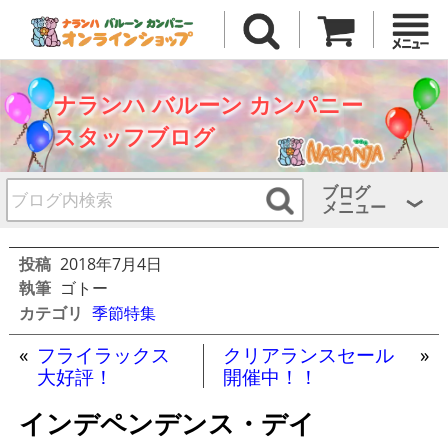
ナランハ バルーン カンパニー
スタッフブログ
ブログ
メニュー
投稿
2018年7月4日
執筆
ゴトー
カテゴリ
季節特集
«
フライラックス
クリアランスセール
»
大好評！
開催中！！
インデペンデンス・デイ