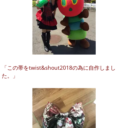
「この帯をtwist&shout2018の為に自作しまし
た。」