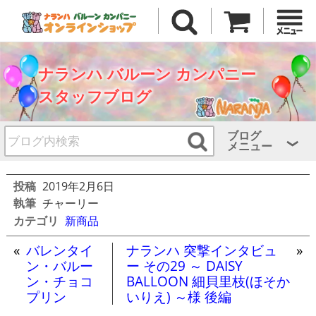
ナランハ バルーン カンパニー
スタッフブログ
ブログ
メニュー
投稿
2019年2月6日
執筆
チャーリー
カテゴリ
新商品
«
バレンタイ
ナランハ 突撃インタビュ
»
ン・バルー
ー その29 ～ DAISY
ン・チョコ
BALLOON 細貝里枝(ほそか
プリン
いりえ) ～様 後編