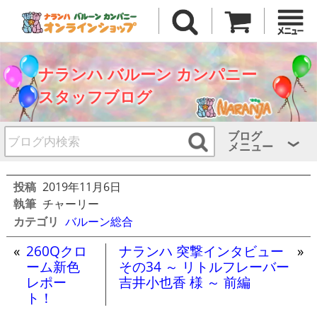
ナランハ バルーン カンパニー
スタッフブログ
ブログ
メニュー
投稿
2019年11月6日
執筆
チャーリー
カテゴリ
バルーン総合
«
260Qクロ
ナランハ 突撃インタビュー
»
ーム新色
その34 ～ リトルフレーバー
レポー
吉井小也香 様 ～ 前編
ト！