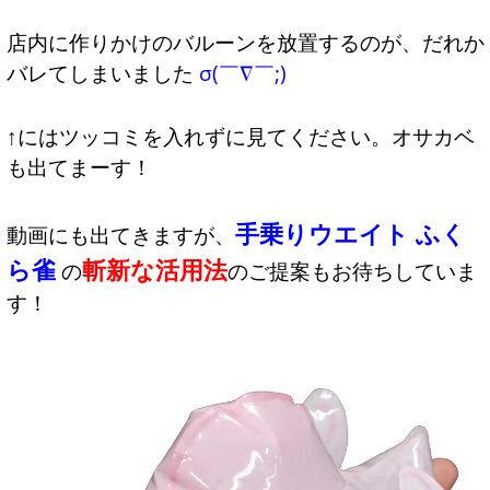
店内に作りかけのバルーンを放置するのが、だれか
バレてしまいました
σ(￣∇￣;)
↑にはツッコミを入れずに見てください。オサカベ
も出てまーす！
手乗りウエイト ふく
動画にも出てきますが、
ら雀
斬新な活用法
の
のご提案もお待ちしていま
す！