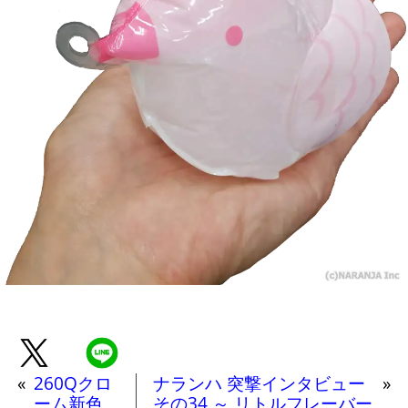
«
260Qクロ
ナランハ 突撃インタビュー
»
ーム新色
その34 ～ リトルフレーバー