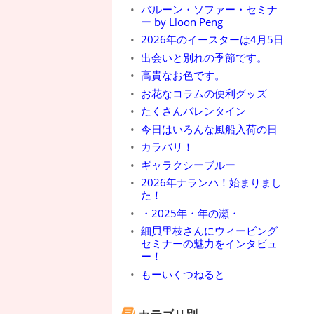
バルーン・ソファー・セミナ
ー by Lloon Peng
2026年のイースターは4月5日
出会いと別れの季節です。
高貴なお色です。
お花なコラムの便利グッズ
たくさんバレンタイン
今日はいろんな風船入荷の日
カラバリ！
ギャラクシーブルー
2026年ナランハ！始まりまし
た！
・2025年・年の瀬・
細貝里枝さんにウィービング
セミナーの魅力をインタビュ
ー！
もーいくつねると