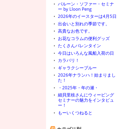
バルーン・ソファー・セミナ
ー by Lloon Peng
2026年のイースターは4月5日
出会いと別れの季節です。
高貴なお色です。
お花なコラムの便利グッズ
たくさんバレンタイン
今日はいろんな風船入荷の日
カラバリ！
ギャラクシーブルー
2026年ナランハ！始まりまし
た！
・2025年・年の瀬・
細貝里枝さんにウィービング
セミナーの魅力をインタビュ
ー！
もーいくつねると