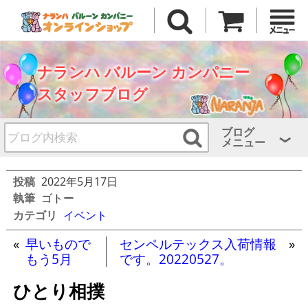
ナランハ バルーン カンパニー
スタッフブログ
ブログ
メニュー
投稿
2022年5月17日
執筆
ゴトー
カテゴリ
イベント
«
早いもので
センペルテックス入荷情報
»
もう5月
です。20220527。
ひとり相撲