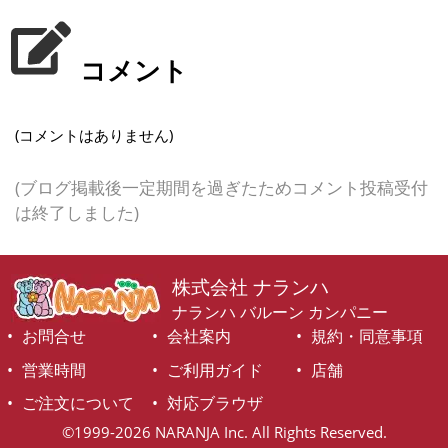
コメント
(コメントはありません)
(ブログ掲載後一定期間を過ぎたためコメント投稿受付
は終了しました)
株式会社 ナランハ
ナランハ バルーン カンパニー
お問合せ
会社案内
規約・同意事項
営業時間
ご利用ガイド
店舗
ご注文について
対応ブラウザ
©1999-2026 NARANJA Inc. All Rights Reserved.