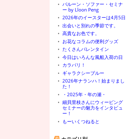
バルーン・ソファー・セミナ
ー by Lloon Peng
2026年のイースターは4月5日
出会いと別れの季節です。
高貴なお色です。
お花なコラムの便利グッズ
たくさんバレンタイン
今日はいろんな風船入荷の日
カラバリ！
ギャラクシーブルー
2026年ナランハ！始まりまし
た！
・2025年・年の瀬・
細貝里枝さんにウィービング
セミナーの魅力をインタビュ
ー！
もーいくつねると