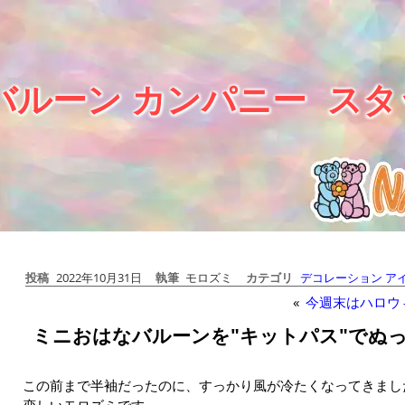
バルーン カンパニー
スタ
投稿
2022年10月31日
執筆
モロズミ
カテゴリ
デコレーション ア
«
今週末はハロウ
ミニおはなバルーンを"キットパス"でぬ
この前まで半袖だったのに、すっかり風が冷たくなってきまし
恋しいモロズミです。