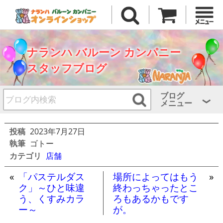
ナランハ バルーン カンパニー
スタッフブログ
ブログ
メニュー
投稿
2023年7月27日
執筆
ゴトー
カテゴリ
店舗
«
「パステルダス
場所によってはもう
»
ク」～ひと味違
終わっちゃったとこ
う、くすみカラ
ろもあるかもです
ー～
が。