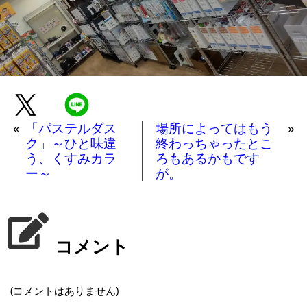
«
「パステルダス
場所によってはもう
»
ク」～ひと味違
終わっちゃったとこ
う、くすみカラ
ろもあるかもです
ー～
が。
コメント
(コメントはありません)