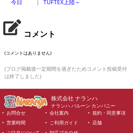
今日
TUFTEX上陸～
コメント
(コメントはありません)
(ブログ掲載後一定期間を過ぎたためコメント投稿受付
は終了しました)
株式会社 ナランハ
ナランハ バルーン カンパニー
お問合せ
会社案内
規約・同意事項
営業時間
ご利用ガイド
店舗
ご注文について
対応ブラウザ