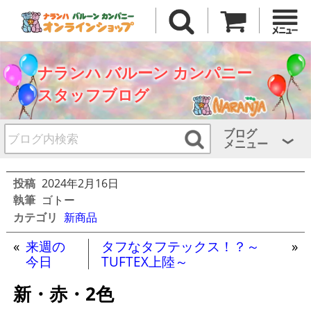
ナランハ バルーン カンパニー
スタッフブログ
ブログ
メニュー
投稿
2024年2月16日
執筆
ゴトー
カテゴリ
新商品
«
来週の
タフなタフテックス！？～
»
今日
TUFTEX上陸～
新・赤・2色