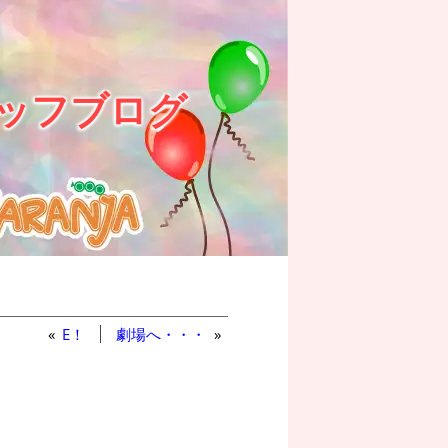
ッフブログ
«
E！
劇場へ・・・
»