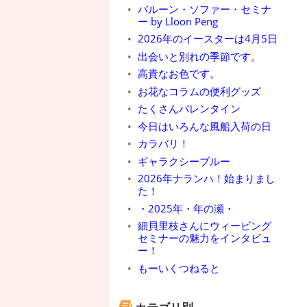
バルーン・ソファー・セミナ
ー by Lloon Peng
2026年のイースターは4月5日
出会いと別れの季節です。
高貴なお色です。
お花なコラムの便利グッズ
たくさんバレンタイン
今日はいろんな風船入荷の日
カラバリ！
ギャラクシーブルー
2026年ナランハ！始まりまし
た！
・2025年・年の瀬・
細貝里枝さんにウィービング
セミナーの魅力をインタビュ
ー！
もーいくつねると