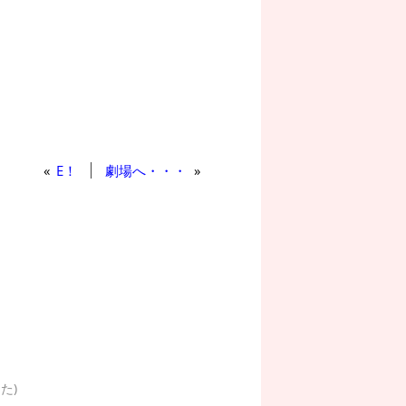
«
E！
劇場へ・・・
»
た)