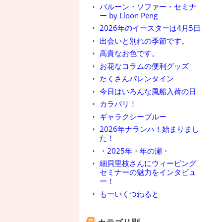
バルーン・ソファー・セミナ
ー by Lloon Peng
2026年のイースターは4月5日
出会いと別れの季節です。
高貴なお色です。
お花なコラムの便利グッズ
たくさんバレンタイン
今日はいろんな風船入荷の日
カラバリ！
ギャラクシーブルー
2026年ナランハ！始まりまし
た！
・2025年・年の瀬・
細貝里枝さんにウィービング
セミナーの魅力をインタビュ
ー！
もーいくつねると