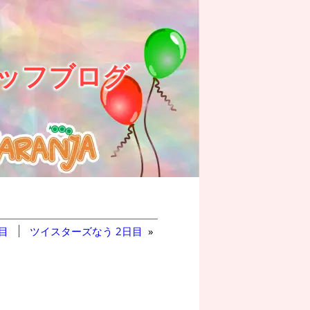
ッフブログ
目
ツイスターズなう 2日目
»