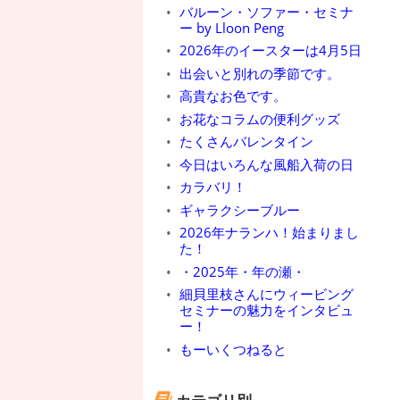
バルーン・ソファー・セミナ
ー by Lloon Peng
2026年のイースターは4月5日
出会いと別れの季節です。
高貴なお色です。
お花なコラムの便利グッズ
たくさんバレンタイン
今日はいろんな風船入荷の日
カラバリ！
ギャラクシーブルー
2026年ナランハ！始まりまし
た！
・2025年・年の瀬・
細貝里枝さんにウィービング
セミナーの魅力をインタビュ
ー！
もーいくつねると