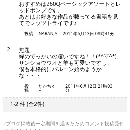
おすすめは260Qベーシックアソートとレ
ッドポンプです。
あとはお好きな作品が載ってる書籍を見
てでレッツトライです♪
投稿
NARANJA
2011年6月13日 08時41分
2
無題
緑のでっかいの凄いですね！！(*^▽^*)
サンショウウオと羊も可愛いですし、
僕も本格的にバルーン始めようか
な・・・
投
たかちゃ
2011年6月12日 21時03
稿
ん
分
1-2 件
(全2件)
(ブログ掲載後一定期間を過ぎたためコメント投稿受付