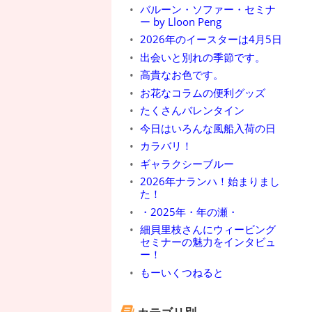
バルーン・ソファー・セミナ
ー by Lloon Peng
2026年のイースターは4月5日
出会いと別れの季節です。
高貴なお色です。
お花なコラムの便利グッズ
たくさんバレンタイン
今日はいろんな風船入荷の日
カラバリ！
ギャラクシーブルー
2026年ナランハ！始まりまし
た！
・2025年・年の瀬・
細貝里枝さんにウィービング
セミナーの魅力をインタビュ
ー！
もーいくつねると