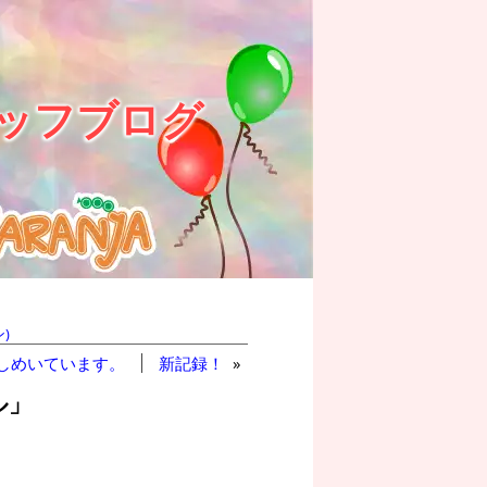
ッフブログ
)
しめいています。
新記録！
»
ル」