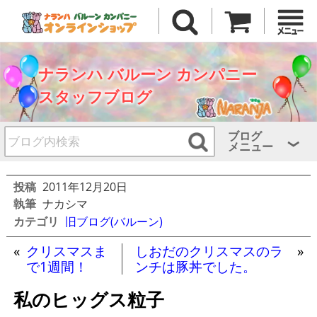
ナランハ バルーン カンパニー
スタッフブログ
ブログ
メニュー
投稿
2011年12月20日
執筆
ナカシマ
カテゴリ
旧ブログ(バルーン)
«
クリスマスま
しおだのクリスマスのラ
»
で1週間！
ンチは豚丼でした。
私のヒッグス粒子