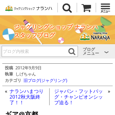
ジャグリングショップ ナランハ
スタッフブログ
ブログ
メニュー
投稿
2012年9月9日
執筆
しげちゃん
カテゴリ
旧ブログ(ジャグリング)
«
ナランハまつり
ジャパン・フットバッ
»
2012秋大阪終
グ・チャンピオンシッ
了！！
プ迫る！
ギア@京都