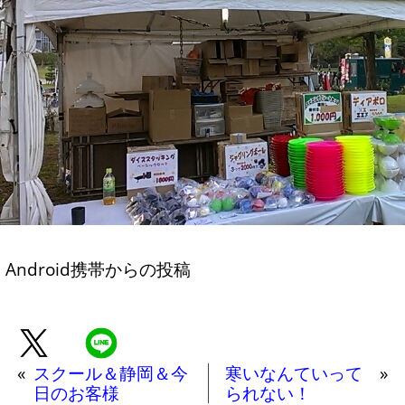
Android携帯からの投稿
«
スクール＆静岡＆今
寒いなんていって
»
日のお客様
られない！