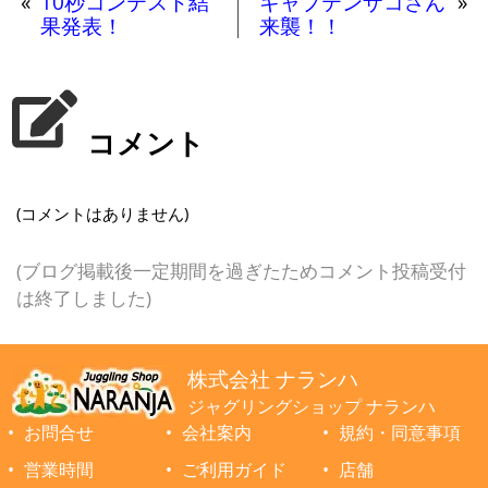
«
10秒コンテスト結
キャプテンザコさん
»
果発表！
来襲！！
コメント
(コメントはありません)
(ブログ掲載後一定期間を過ぎたためコメント投稿受付
は終了しました)
株式会社 ナランハ
ジャグリングショップ ナランハ
お問合せ
会社案内
規約・同意事項
営業時間
ご利用ガイド
店舗