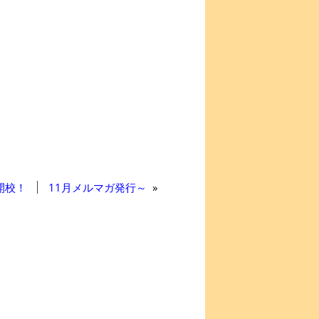
開校！
11月メルマガ発行～
»