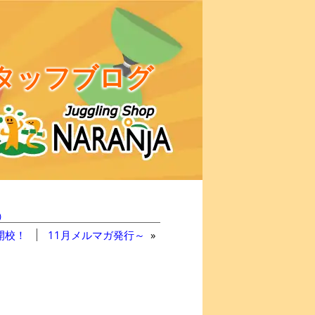
タッフブログ
)
開校！
11月メルマガ発行～
»