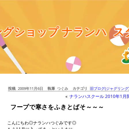
グショップ ナランハ
ス
投稿
2009年11月6日
執筆
つぐみ
カテゴリ
旧ブログ(ジャグリング
«
ナランハスクール 2010年1月
フープで寒さをふきとばそ～～～
こんにちわ◎ナランハつぐみです◎
もう11月に入ってあっというまに