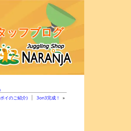
タッフブログ
)
ポイのご紹介)
3on3完成！
»