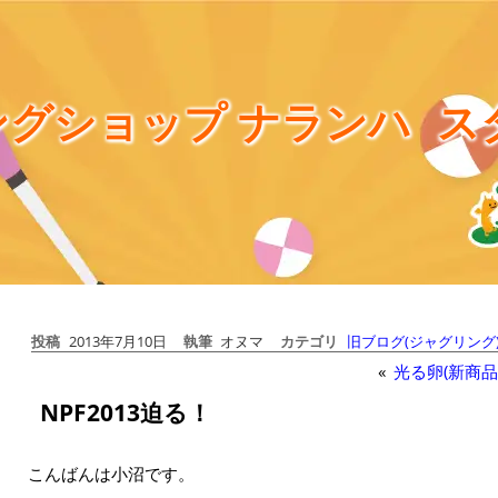
グショップ ナランハ
ス
投稿
2013年7月10日
執筆
オヌマ
カテゴリ
旧ブログ(ジャグリング
«
光る卵(新商品
NPF2013迫る！
こんばんは小沼です。