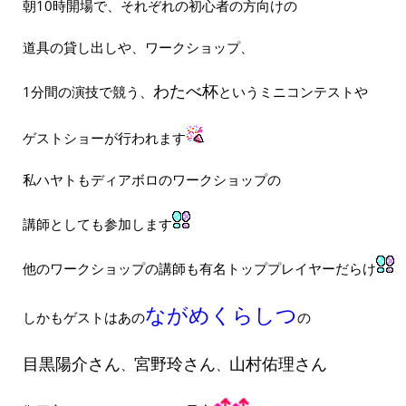
朝10時開場で、それぞれの初心者の方向けの
道具の貸し出しや、ワークショップ、
わたべ杯
1分間の演技で競う、
というミニコンテストや
ゲストショーが行われます
私ハヤトもディアボロのワークショップの
講師としても参加します
他のワークショップの講師も有名トッププレイヤーだらけ
ながめくらしつ
しかもゲストはあの
の
目黒陽介さん
宮野玲さん
山村佑理さん
、
、