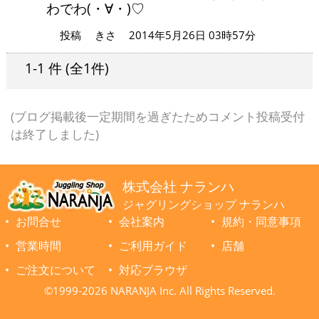
わでわ(・∀・)♡
投稿
きさ
2014年5月26日 03時57分
1-1 件
(全1件)
(ブログ掲載後一定期間を過ぎたためコメント投稿受付
は終了しました)
株式会社 ナランハ
ジャグリングショップ ナランハ
お問合せ
会社案内
規約・同意事項
営業時間
ご利用ガイド
店舗
ご注文について
対応ブラウザ
©1999-2026 NARANJA Inc. All Rights Reserved.