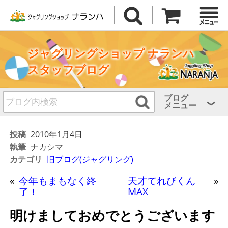
ジャグリングショップ ナランハ
スタッフブログ
ブログ
メニュー
投稿
2010年1月4日
執筆
ナカシマ
カテゴリ
旧ブログ(ジャグリング)
«
今年もまもなく終
天才てれびくん
»
了！
MAX
明けましておめでとうございます